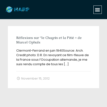
Categories
Tags
Authors
Show all
Réflexions sur “le Chagrin et la Pitié » de
Marcel Ophuls
Clermont-Ferrand en juin 1940Source: Arch.
Credit photo: D.R. En revoyant ce film-fleuve de
la France sous l’Occupation allemande, je me
suis rendu compte de tous les
[…]
November 15, 2012